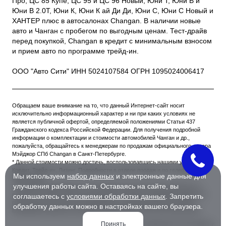
Про, ЦС 85 Купе, ЦС 95 и ЦС 96 Новый, Юни Т, Юни В и
Юни В 2.0Т, Юни К, Юни К ай Ди Ди, Юни С, Юни С Новый и
ХАНТЕР плюс в автосалонах Changan. В наличии новые
авто и Чанган с пробегом по выгодным ценам. Тест-драйв
перед покупкой, Changan в кредит с минимальным взносом
и прием авто по программе трейд-ин.
ООО "Авто Сити" ИНН 5024107584 ОГРН 1095024006417
Обращаем ваше внимание на то, что данный Интернет-сайт носит
исключительно информационный характер и ни при каких условиях не
является публичной офертой, определяемой положениями Статьи 437
Гражданского кодекса Российской Федерации. Для получения подробной
информации о комплектации и стоимости автомобилей Чанган и др.,
пожалуйста, обращайтесь к менеджерам по продажам официального дилера
Мэйджор СПб Changan в Санкт-Петербурге.
* Данной стоимости можно достичь, воспользовавшись нашими услугами:
Кредит, Трейд-ин, Лизинг. Подробности в отделе продаж и по телефонам
Мы используем
набор данных
и электронные данные для
автосалонов.
улучшения работы сайта. Оставаясь на сайте, вы
** Вы будете перемещены на сайт Major Auto для внесения предоплаты в
размере 16 000 руб. Внесение предоплаты является надежным средством,
соглашаетесь с
условиями обработки данных
. Запретить
позволяющим покупателю забронировать понравившийся автомобиль.
обработку данных можно в настройках вашего браузера.
Еженедельно данным инструментом пользуются около 400 покупателей.
Принять
Разработка и продвижение: Primo.Agency