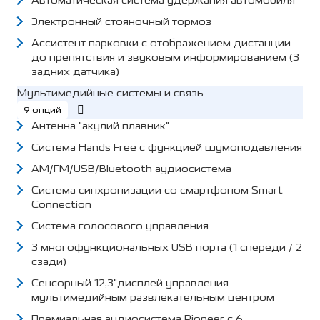
Автоматическая система удержания автомобиля
Электронный стояночный тормоз
Ассистент парковки c отображением дистанции
до препятствия и звуковым информированием (3
задних датчика)
Мультимедийные системы и связь
9 опций
Антенна "акулий плавник"
Система Hands Free с функцией шумоподавления
AM/FM/USB/Bluetooth аудиосистема
Система синхронизации со смартфоном Smart
Connection
Система голосового управления
3 многофункциональных USB порта (1 спереди / 2
сзади)
Сенсорный 12,3"дисплей управления
мультимедийным развлекательным центром
Премиальная аудиосистема Pioneer с 6