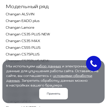
Модельный ряд
Changan ALSVIN
Changan EADO plus
Changan Lamore
Changan CS35 PLUS NEW
Changan CS35 MAX
Changan CS55 PLUS
Changan CS75PLUS
Changan CS75PLUS NEW
Мы используем
набор данных
и электронные
Changan CS95 NEW
данные для улучшения работы сайта. Оставаясь на
Changan UNI-S
сайте, вы соглашаетесь с
условиями обработки
данных
. Запретить обработку данных можно
Changan UNI-T
в настройках вашего браузера.
Changan UNI-V
Принять
Changan UNI-V 2.0T
Changan UNI-K