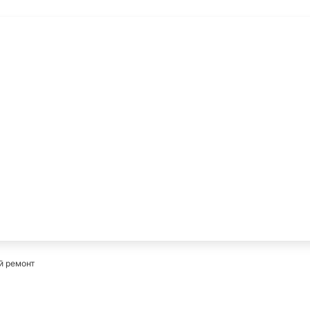
й
й ремонт