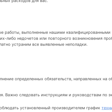
ьных расходов для вас.
ые работы, выполненные нашими квалифицированными
ких-либо недочетов или повторного возникновения про
латно устраним все выявленные неполадки.
дельца
лнение определенных обязательств, направленных на о
. Важно следовать инструкциям и руководствам по эк
соблюдать установленный производителем график
техн