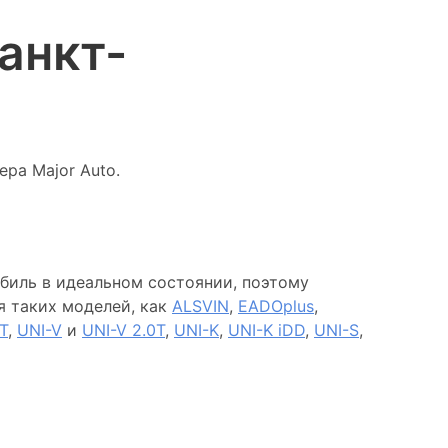
анкт-
ра Major Auto.
биль в идеальном состоянии, поэтому
я таких моделей, как
ALSVIN
,
EADOplus
,
T
,
UNI-V
и
UNI-V 2.0T
,
UNI-K
,
UNI-K iDD
,
UNI-S
,