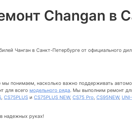
емонт Changan в С
илей Чанган в Санкт-Петербурге от официального диле
 мы понимаем, насколько важно поддерживать автомо
нт для всего
модельного ряда
. Мы выполним ремонт дл
S
,
CS75PLUS
и
CS75PLUS NEW
,
CS75 Pro
,
CS95NEW
,
UNI-
 в надежных руках!