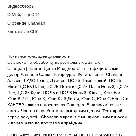
Видеообзоры
О Мэйджор СПб
О бренде Changan
Контакты в СПб
Политика конфиденциальности
Согласие на обработку персональных данных
Changan
| Чанган Центр Мэйджор СПБ – официальный
дилер Чанган в Санкт-Петербурге. Купить новые Changan
Алсвин, ЕАДО Плюс, Ламоре, ЦС 35 Плюс Новый, ЦС 35
Макс, ЦС 55 Плюс, ЦС 75 Плюс и ЦС 75 Плюс Новый, ЦС 75
Про, ЦС 85 Купе, ЦС 95 и ЦС 96 Новый, Юни Т, Юни В и
Юни В 2.0Т, Юни К, Юни К ай Ди Ди, Юни С, Юни С Новый и
ХАНТЕР плюс в автосалонах Changan. В наличии новые
авто и Чанган с пробегом по выгодным ценам. Тест-драйв
перед покупкой, Changan в кредит с минимальным взносом
и прием авто по программе трейд-ин.
ООО "Авто Сити" ИНН 5024107584 ОГРН 1095024006417