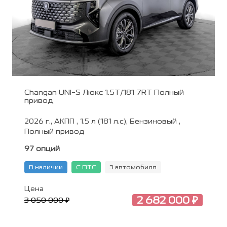
Changan UNI-S Люкс 1.5T/181 7RT Полный
привод
2026 г., АКПП , 1.5 л (181 л.с), Бензиновый ,
Полный привод
97 опций
В наличии
С ПТС
3 автомобиля
Цена
2 682 000 ₽
3 050 000 ₽