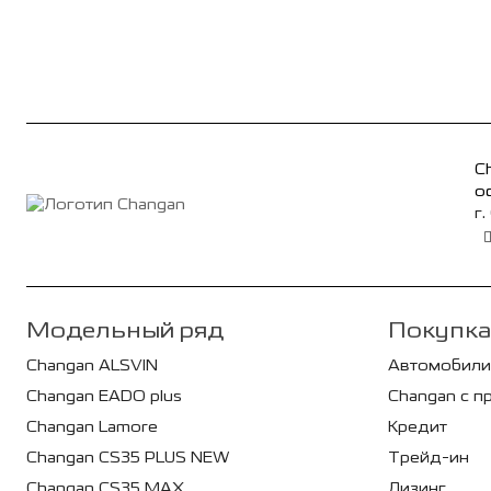
C
о
г.
Модельный ряд
Покупка
Changan ALSVIN
Автомобили
Changan EADO plus
Changan с п
Changan Lamore
Кредит
Changan CS35 PLUS NEW
Трейд-ин
Changan CS35 MAX
Лизинг