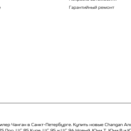
е
Гарантийный ремонт
лер Чанган в Санкт-Петербурге. Купить новые Changan Ал
5 Про, ЦС 85 Купе, ЦС 95 и ЦС 96 Новый, Юни Т, Юни В и 