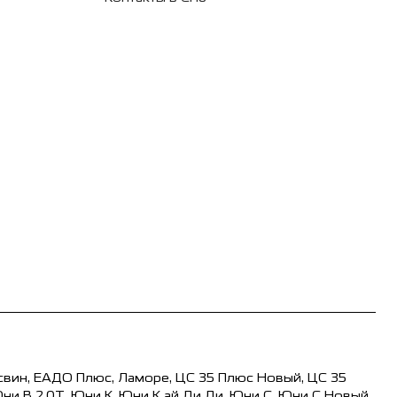
свин, ЕАДО Плюс, Ламоре, ЦС 35 Плюс Новый, ЦС 35
Юни В 2.0Т, Юни К, Юни К ай Ди Ди, Юни С, Юни С Новый