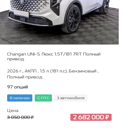
Changan UNI-S Люкс 1.5T/181 7RT Полный
привод
2026 г., АКПП , 1.5 л (181 л.с), Бензиновый ,
Полный привод
97 опций
В наличии
С ПТС
3 автомобиля
Цена
2 682 000 ₽
3 050 000 ₽