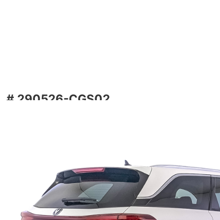
ередний привод 5
6-CGS02
# 290526-CGS02
2026г. 1.5л. / 181л.с, Бензиновый. АКПП,
Передний привод
Розничная цена
3 055 000 ₽
Получить выгоду