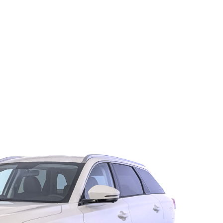
Техно 1.5T/181 7RT П
 номер заказа #29052