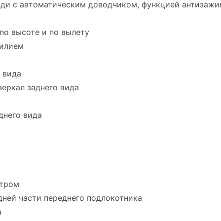
ади с автоматическим доводчиком, функцией антизаж
по высоте и по вылету
силием
 вида
еркал заднего вида
днего вида
ьтром
дней части переднего подлокотника
а