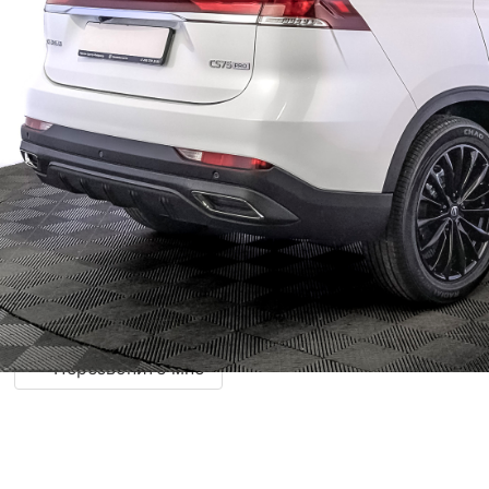
Вы будете перемещены на сайт
Major
Auto
для внесения предоплаты
Минимальная цена
2 680 000 ₽
Заинтересовал автомобиль?
Специалист отдела продаж ответит на
любые вопросы по автомобилю.
Перезвоните мне
6 - 290526-CGS02