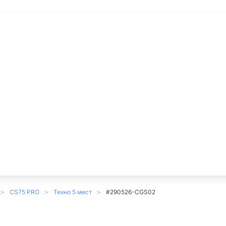
й
CS75 PRO
Техно 5 мест
#290526-CGS02