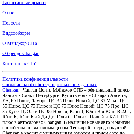
Гарантийный ремонт
О нас
Новости
Видеообзоры
О Мэйджор СПб
О бренде Changan
Контакты в СПб
Политика конфиденциальности
Согласие на обработку персональных данных
Changan
| Чанган Центр Мэйджор СПБ – официальный дилер
Чанган в Санкт-Петербурге. Купить новые Changan Алсвин,
ЕАДО Плюс, Ламоре, ЦС 35 Плюс Новый, ЦС 35 Макс, ЦС
55 Плюс, ЦС 75 Плюс и ЦС 75 Плюс Новый, ЦС 75 Про, ЦС
85 Купе, ЦС 95 и ЦС 96 Новый, Юни Т, Юни В и Юни В 2.0Т,
Юни К, Юни К ай Ди Ди, Юни С, Юни С Новый и ХАНТЕР
плюс в автосалонах Changan. В наличии новые авто и Чанган
с пробегом по выгодным ценам. Тест-драйв перед покупкой,
Changan в кредит с минимальным взносом и прием авто по