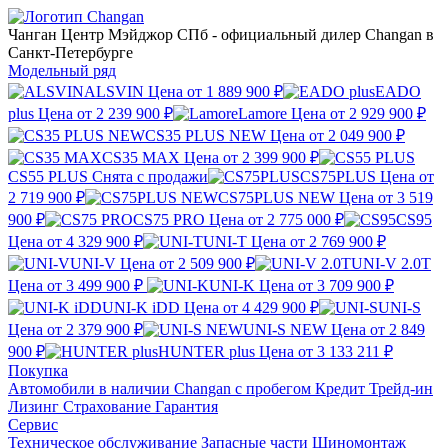
Чанган Центр Мэйджор СПб
- официальный дилер Changan в
Санкт-Петербурге
Модельный ряд
ALSVIN
Цена от
1 889 900 ₽
EADO
plus
Цена от
2 239 900 ₽
Lamore
Цена от
2 929 900 ₽
CS35 PLUS NEW
Цена от
2 049 900 ₽
CS35 MAX
Цена от
2 399 900 ₽
CS55 PLUS
Снята с продажи
CS75PLUS
Цена от
2 719 900 ₽
CS75PLUS NEW
Цена от
3 519
900 ₽
CS75 PRO
Цена от
2 775 000 ₽
CS95
Цена от
4 329 900 ₽
UNI-T
Цена от
2 769 900 ₽
UNI-V
Цена от
2 509 900 ₽
UNI-V 2.0T
Цена от
3 499 900 ₽
UNI-K
Цена от
3 709 900 ₽
UNI-K iDD
Цена от
4 429 900 ₽
UNI-S
Цена от
2 379 900 ₽
UNI-S NEW
Цена от
2 849
900 ₽
HUNTER plus
Цена от
3 133 211 ₽
Покупка
Автомобили в наличии
Changan с пробегом
Кредит
Трейд-ин
Лизинг
Страхование
Гарантия
Сервис
Техническое обслуживание
Запасные части
Шиномонтаж