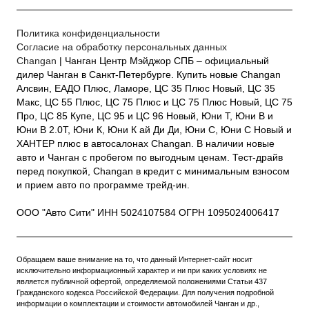
Политика конфиденциальности
Согласие на обработку персональных данных
Changan
| Чанган Центр Мэйджор СПБ – официальный
дилер Чанган в Санкт-Петербурге. Купить новые Changan
Алсвин, ЕАДО Плюс, Ламоре, ЦС 35 Плюс Новый, ЦС 35
Макс, ЦС 55 Плюс, ЦС 75 Плюс и ЦС 75 Плюс Новый, ЦС 75
Про, ЦС 85 Купе, ЦС 95 и ЦС 96 Новый, Юни Т, Юни В и
Юни В 2.0Т, Юни К, Юни К ай Ди Ди, Юни С, Юни С Новый и
ХАНТЕР плюс в автосалонах Changan. В наличии новые
авто и Чанган с пробегом по выгодным ценам. Тест-драйв
перед покупкой, Changan в кредит с минимальным взносом
и прием авто по программе трейд-ин.
ООО "Авто Сити" ИНН 5024107584 ОГРН 1095024006417
Обращаем ваше внимание на то, что данный Интернет-сайт носит
исключительно информационный характер и ни при каких условиях не
является публичной офертой, определяемой положениями Статьи 437
Гражданского кодекса Российской Федерации. Для получения подробной
информации о комплектации и стоимости автомобилей Чанган и др.,