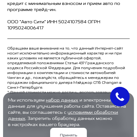
кредит с минимальным взносом и прием авто по
программе трейд-ин.
ООО "Авто Сити" ИНН 5024107584 ОГРН
1095024006417
Обращаем ваше внимание на то, что данный Интернет-сайт
носит исключительно информационный характер и ни при
каких условиях не является публичной офертой,
определяемой положениями Статьи 437 Гражданского
кодекса Российской Федерации. Для получения подробной
информации о комплектации и стоимости автомобилей
Чанган и др., пожалуйста, обращайтесь к менеджерам по
продажам официального дилера Мэйджор СПб Changan в
Санкт-Петербурге.
* Данной стоимости можно достичь, воспользовавшись
нашими услугами: Кредит, Трейд-ин, Лизинг. Подробности в
Мы используем
набор данных
и электронные
отделе продаж и по телефонам автосалонов.
данные для улучшения работы сайта. Оставаясь на
** Вы будете перемещены на сайт Major Auto для внесения
сайте, вы соглашаетесь с
условиями обработки
предоплаты в размере 16 000 руб. Внесение предоплаты
является надежным средством, позволяющим покупателю
данных
. Запретить обработку данных можно
забронировать понравившийся автомобиль. Еженедельно
в настройках вашего браузера.
данным инструментом пользуются около 400 покупателей.
Принять
Разработка и продвижение: Primo.Agency