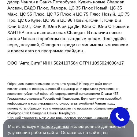
дилер Чанган в Санкт-Петербурге. Купить новые Changan
Алсвин, ЕАДО Плюс, Ламоре, ЦС 35 Плюс Новый, ЦС 35
Макс, ЦС 55 Плюс, ЦС 75 Плюс и ЦС 75 Плюс Новый, ЦС 75
Про, ЦС 85 Купе, ЦС 95 и ЦС 96 Новый, Юни Т, Юни В и
Юни В 2.0Т, Юни К, Юни К ай Ди Ди, Юни С, Юни С Новый и
ХАНТЕР плюс в автосалонах Changan. В наличии новые
авто и Чанган с пробегом по выгодным ценам. Тест-драйв
перед покупкой, Changan в кредит с минимальным взносом
и прием авто по программе трейд-ин.
ООО "Авто Сити" ИНН 5024107584 ОГРН 1095024006417
Обращаем ваше внимание на то, что данный Интернет-сайт носит
исключительно информационный характер и ни при каких условиях не
является публичной офертой, определяемой положениями Статьи 437
Гражданского кодекса Российской Федерации. Для получения подробной
информации о комплектации и стоимости автомобилей Чанган и др.,
пожалуйста, обращайтесь к менеджерам по продажам официального дилера
Мэйджор СПб Changan в Санкт-Петербурге.
* Данной стоимости можно достичь, воспользовавшись нашими услугами:
Кредит, Трейд-ин, Лизинг. Подробности в отделе продаж и по телефонам
Мы используем
набор данных
и электронные данные для
автосалонов.
улучшения работы сайта. Оставаясь на сайте, вы
** Вы будете перемещены на сайт Major Auto для внесения предоплаты в