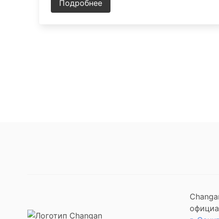
Подробнее
Changa
официа