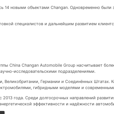
сь 14 новыми объектами Changan. Одновременно были 
овкой специалистов и дальнейшим развитием клиентск
я база China Changan
пы China Changan Automobile Group насчитывает более
научно-исследовательскими подразделениями.
ии, Великобритании, Германии и Соединённых Штатах. 
лектромобилями, гибридными моделями и современным
с 2013 года. Среди долгосрочных направлений развити
 энергетической эффективности и надёжности автомоб