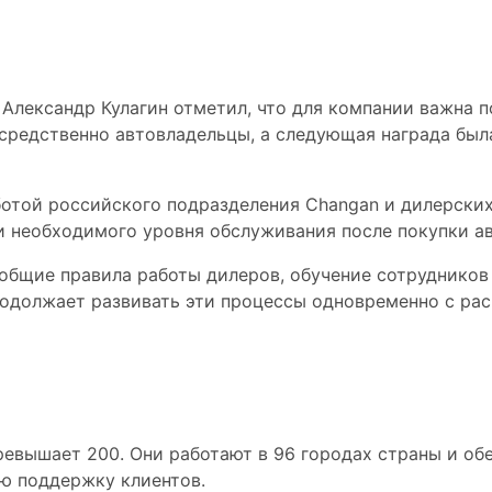
и дилерских партнёро
Александр Кулагин отметил, что для компании важна п
средственно автовладельцы, а следующая награда бы
ботой российского подразделения Changan и дилерских
и необходимого уровня обслуживания после покупки а
 общие правила работы дилеров, обучение сотруднико
родолжает развивать эти процессы одновременно с ра
96 городов России
евышает 200. Они работают в 96 городах страны и о
ю поддержку клиентов.