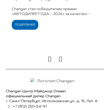
Changan стал победителем премии
«АВТОДИЛЕР ГОДА – 2026» за качество
клиентского сервиса. Годом ранее бренд
возглавил рейтинг удовлетворённости
ПОДРОБНЕЕ
владельцев работой дилеров.
Changan Центр Мэйджор Олимп
официальный дилер Changan
г. Санкт-Петербург, Исполкомская ул., д. 15, Лит. А
+7 (812) 250-54-91