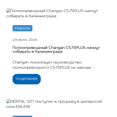
Новости
24 июля, 2026
Полноприводный Changan CS75PLUS начнут
собирать в Калининграде
Changan локализует производство
полноприводного CS75PLUS на заводе
«Автотор». Российская сборка позволила
снизить стоимость обеих комплектаций
ПОДРОБНЕЕ
кроссовера на 90 000 рублей.