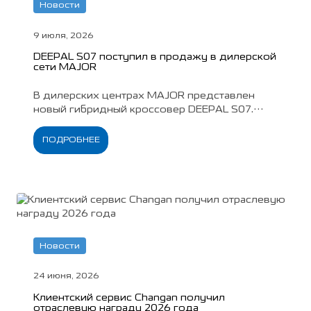
Новости
9 июля, 2026
DEEPAL S07 поступил в продажу в дилерской
сети MAJOR
В дилерских центрах MAJOR представлен
новый гибридный кроссовер DEEPAL S07.
Автомобиль уже доступен для знакомства,
тест-драйва и покупки с учетом
ПОДРОБНЕЕ
действующих специальных предложений.
Новости
24 июня, 2026
Клиентский сервис Changan получил
отраслевую награду 2026 года