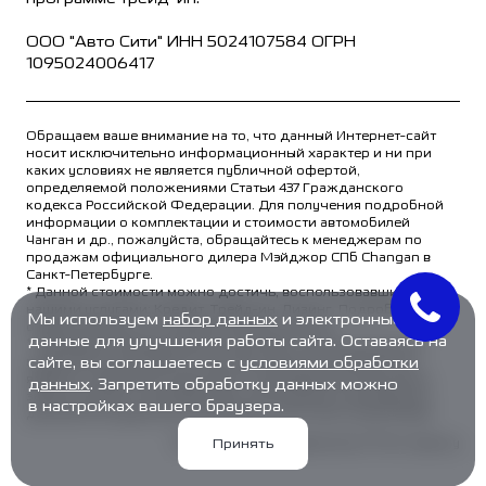
ООО "Авто Сити" ИНН 5024107584 ОГРН
1095024006417
Обращаем ваше внимание на то, что данный Интернет-сайт
носит исключительно информационный характер и ни при
каких условиях не является публичной офертой,
определяемой положениями Статьи 437 Гражданского
кодекса Российской Федерации. Для получения подробной
информации о комплектации и стоимости автомобилей
Чанган и др., пожалуйста, обращайтесь к менеджерам по
продажам официального дилера Мэйджор СПб Changan в
Санкт-Петербурге.
* Данной стоимости можно достичь, воспользовавшись
нашими услугами: Кредит, Трейд-ин, Лизинг. Подробности в
Мы используем
набор данных
и электронные
отделе продаж и по телефонам автосалонов.
данные для улучшения работы сайта. Оставаясь на
** Вы будете перемещены на сайт Major Auto для внесения
сайте, вы соглашаетесь с
условиями обработки
предоплаты в размере 16 000 руб. Внесение предоплаты
является надежным средством, позволяющим покупателю
данных
. Запретить обработку данных можно
забронировать понравившийся автомобиль. Еженедельно
в настройках вашего браузера.
данным инструментом пользуются около 400 покупателей.
Разработка и продвижение: Primo.Agency
Принять