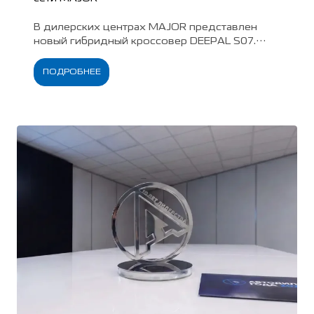
В дилерских центрах MAJOR представлен
новый гибридный кроссовер DEEPAL S07.
Автомобиль уже доступен для знакомства,
тест-драйва и покупки с учетом
ПОДРОБНЕЕ
действующих специальных предложений.