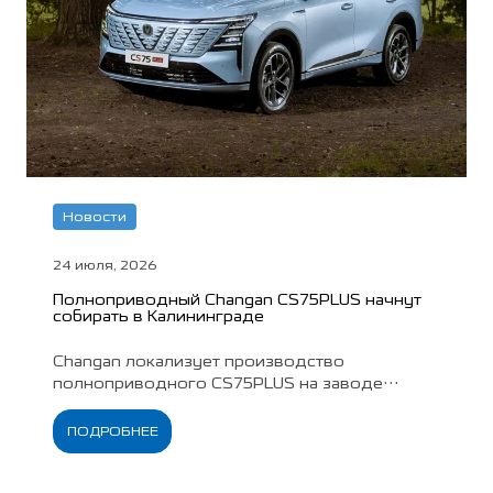
Новости
24 июля, 2026
Полноприводный Changan CS75PLUS начнут
собирать в Калининграде
Changan локализует производство
полноприводного CS75PLUS на заводе
«Автотор». Российская сборка позволила
снизить стоимость обеих комплектаций
ПОДРОБНЕЕ
кроссовера на 90 000 рублей.