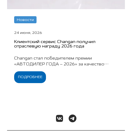
Новости
24 июня, 2026
Клиентский сервис Changan получил
отраслевую награду 2026 года
Changan стал победителем премии
«АВТОДИЛЕР ГОДА – 2026» за качество
клиентского сервиса. Годом ранее бренд
возглавил рейтинг удовлетворённости
ПОДРОБНЕЕ
владельцев работой дилеров.