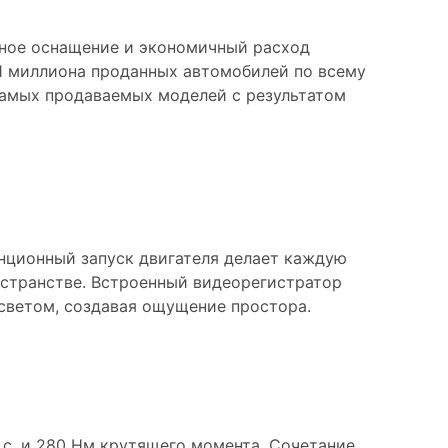
нное оснащение и экономичный расход
 1 миллиона проданных автомобилей по всему
 самых продаваемых моделей с результатом
анционный запуск двигателя делает каждую
остранстве. Встроенный видеорегистратор
 светом, создавая ощущение простора.
.с. и 280 Нм крутящего момента. Сочетание