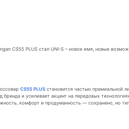
LUS стал UNI-S – 
ности
новый уровень техноло
россовер
CS55 PLUS
становится частью премиальной лин
бренда и усиливает акцент на передовых технологиях 
ность, комфорт и продуманность — сохранено, но теп
ллера