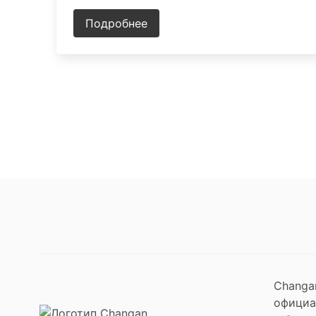
Подробнее
Changa
официа