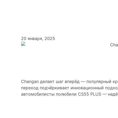
Changan CS55 P
новые возмож
20 января, 2025
Changan UNI-S – 
Changan делает шаг вперёд — популярный к
переход подчёркивает инновационный подход 
автомобилисты полюбили CS55 PLUS — надёж
Эволюция бестсе