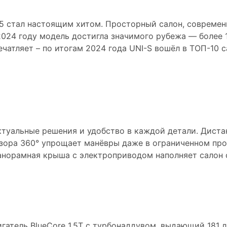
55 стал настоящим хитом. Просторный салон, совреме
2024 году модель достигла значимого рубежа — более
ечатляет – по итогам 2024 года UNI-S вошёл в ТОП-10
рые вдохновляют
ектуальные решения и удобство в каждой детали. Дист
бзора 360° упрощает манёвры даже в ограниченном пр
 панорамная крыша с электроприводом наполняет салон
сть без компромиссов
гатель BlueCore 1.5T с турбонаддувом, выдающий 181 л