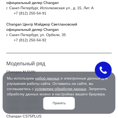
официальный дилер Changan
г. Санкт-Петербург, Исполкомская ул., д. 15, Лит. А
+7 (812) 250-54-91
Changan Центр Мэйджор Светлановский
официальный дилер Changan
г. Санкт-Петербург, ул. Орбели, 35
+7 (812) 250-54-92
Модельный ряд
Changan ALSVIN
Мы используем
набор данных
и электронные данные для
Changan EADO plus
улучшения работы сайта. Оставаясь на сайте, вы
Changan Lamore
соглашаетесь с
условиями обработки данных
. Запретить
Changan CS35 PLUS NEW
обработку данных можно в настройках вашего браузера.
Changan CS35 MAX
Принять
Changan CS55 PLUS
Changan CS75PLUS