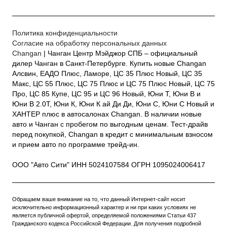
Политика конфиденциальности
Согласие на обработку персональных данных
Changan
| Чанган Центр Мэйджор СПБ – официальный
дилер Чанган в Санкт-Петербурге. Купить новые Changan
Алсвин, ЕАДО Плюс, Ламоре, ЦС 35 Плюс Новый, ЦС 35
Макс, ЦС 55 Плюс, ЦС 75 Плюс и ЦС 75 Плюс Новый, ЦС 75
Про, ЦС 85 Купе, ЦС 95 и ЦС 96 Новый, Юни Т, Юни В и
Юни В 2.0Т, Юни К, Юни К ай Ди Ди, Юни С, Юни С Новый и
ХАНТЕР плюс в автосалонах Changan. В наличии новые
авто и Чанган с пробегом по выгодным ценам. Тест-драйв
перед покупкой, Changan в кредит с минимальным взносом
и прием авто по программе трейд-ин.
ООО "Авто Сити" ИНН 5024107584 ОГРН 1095024006417
Обращаем ваше внимание на то, что данный Интернет-сайт носит
исключительно информационный характер и ни при каких условиях не
является публичной офертой, определяемой положениями Статьи 437
Гражданского кодекса Российской Федерации. Для получения подробной