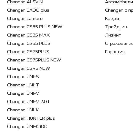
Changan ALSVIN
Автомобили
Changan EADO plus
Changan с п
Changan Lamore
Кредит
Changan CS35 PLUS NEW
Трейд-ин
Changan CS35 MAX
Лизинг
Changan CS55 PLUS
Страховани
Changan CS75PLUS
Гарантия
Changan CS75PLUS NEW
Changan CS95 NEW
Changan UNI-S
Changan UNI-T
Changan UNI-V
Changan UNI-V 2.0T
Changan UNI-K
Changan HUNTER plus
Changan UNI-K iDD