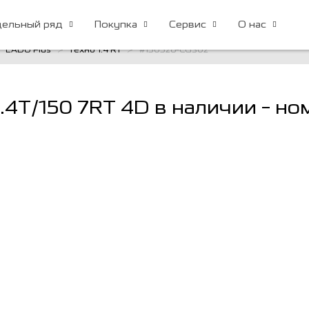
ельный ряд
Покупка
Сервис
О нас
EADO Plus
Техно 1.4 RT
#150526-CGS02
1.4T/150 7RT 4D в наличии - н