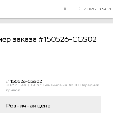
+7 (812) 250-54-91
омер заказа #150526-CGS02
# 150526-CGS02
2025г. 1.4л. / 150л.с, Бензиновый. АКПП, Передний
привод
Розничная цена