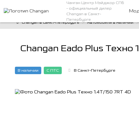
Чанган Центр Мэйджор СПб
- официальный дилер
Мод
Changan в Санкт-
Петербурге
Changan в Санкт-Петербурге
Автомобили в наличии
Changan Eado Plus Техно 
В наличии
С ПТС
В Санкт-Петербурге